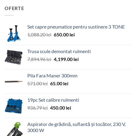
OFERTE
Set capre pneumatice pentru sustinere 3 TONE
Prețul
Prețul
1,088.20
lei
650.00
lei
inițial
curent
a
este:
Trusa scule demontat rulmenti
fost:
650.00 lei.
Prețul
Prețul
7,894.96
lei
4,199.00
lei
1,088.20 lei.
inițial
curent
a
este:
Pila Fara Maner 300mm
fost:
4,199.00 lei.
Prețul
Prețul
571.00
lei
65.00
lei
7,894.96 lei.
inițial
curent
a
este:
19pc Set calibre rulmenti
fost:
65.00 lei.
Prețul
Prețul
936.79
lei
450.00
lei
571.00 lei.
inițial
curent
a
este:
Aspirator de grădină, suflantă și tocător, 230 V,
fost:
450.00 lei.
3000 W
936.79 lei.