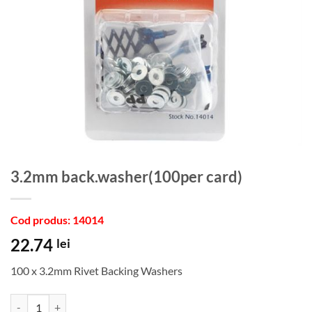
3.2mm back.washer(100per card)
Cod produs: 14014
22.74
lei
100 x 3.2mm Rivet Backing Washers
Cantitate 3.2mm back.washer(100per card)