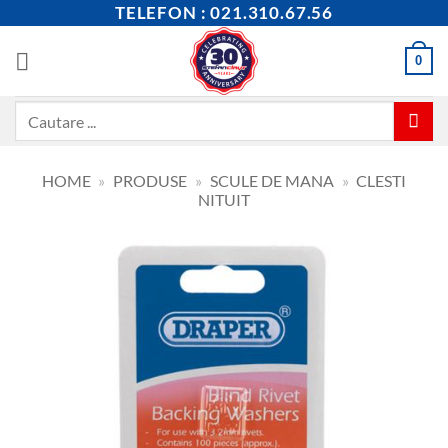
Skip
TELEFON : 021.310.67.56
to
content
0
Caută
după:
HOME
»
PRODUSE
»
SCULE DE MANA
»
CLESTI
NITUIT