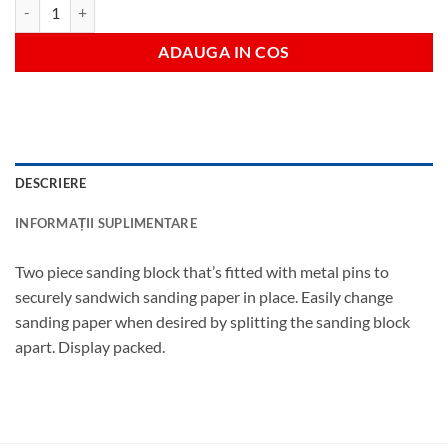
Cantitate 2pc sanding block 128 x 69mm
ADAUGA IN COS
DESCRIERE
INFORMAȚII SUPLIMENTARE
Two piece sanding block that’s fitted with metal pins to
securely sandwich sanding paper in place. Easily change
sanding paper when desired by splitting the sanding block
apart. Display packed.