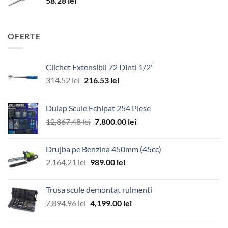
58.28
lei
OFERTE
Clichet Extensibil 72 Dinti 1/2"
Prețul
Prețul
314.52
lei
216.53
lei
inițial
curent
a
este:
Dulap Scule Echipat 254 Piese
fost:
216.53 lei.
Prețul
Prețul
12,867.48
lei
7,800.00
lei
314.52 lei.
inițial
curent
a
este:
Drujba pe Benzina 450mm (45cc)
fost:
7,800.00 lei.
Prețul
Prețul
2,164.21
lei
989.00
lei
12,867.48 lei.
inițial
curent
a
este:
Trusa scule demontat rulmenti
fost:
989.00 lei.
Prețul
Prețul
7,894.96
lei
4,199.00
lei
2,164.21 lei.
inițial
curent
a
este: