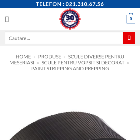
Skip
TELEFON : 021.310.67.56
to
content
0
Caută
după:
HOME
»
PRODUSE
»
SCULE DIVERSE PENTRU
MESERIASI
»
SCULE PENTRU VOPSIT SI DECORAT
»
PAINT STRIPPING AND PREPPING