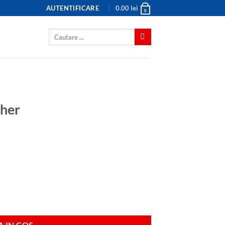
AUTENTIFICARE
0.00
lei
0
Caută
după:
sher
 IN COS