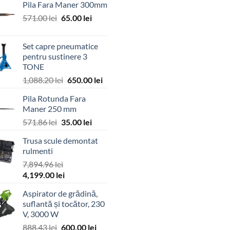
Pila Fara Maner 300mm
Prețul
Prețul
571.00
lei
65.00
lei
inițial
curent
a
este:
Set capre pneumatice
fost:
65.00 lei.
pentru sustinere 3
571.00 lei.
TONE
Prețul
Prețul
1,088.20
lei
650.00
lei
inițial
curent
Pila Rotunda Fara
a
este:
Maner 250 mm
fost:
650.00 lei.
Prețul
Prețul
571.86
lei
35.00
lei
1,088.20 lei.
inițial
curent
Trusa scule demontat
a
este:
rulmenti
fost:
35.00 lei.
7,894.96
lei
571.86 lei.
Prețul
Prețul
4,199.00
lei
inițial
curent
Aspirator de grădină,
a
este:
suflantă și tocător, 230
fost:
4,199.00 lei.
V, 3000 W
7,894.96 lei.
Prețul
Prețul
888.43
lei
600.00
lei