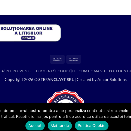
inițial
curent
a
este:
fost:
600.00 lei.
888.43 lei.
Cash
Bank
On
Transfer
EBĂRI FRECVENTE
TERMENI ȘI CONDIȚII
CUM COMAND
POLITICĂ D
Delivery
Copyright 2026 ©
STEFANCLAYT SRL
| Created by
Ancor Solutions
e de pe site-ul nostru, pentru a ne personaliza continutul si reclamele, p
 traficul. Faceti clic mai jos pentru a fi de acord cu utilizarea acestei teh
Accept
Mai tarziu
Politica Cookie