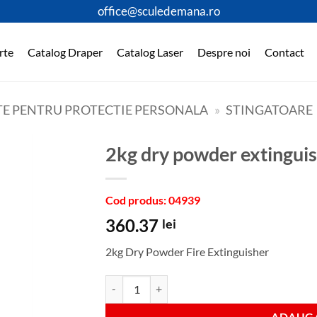
office@sculedemana.ro
rte
Catalog Draper
Catalog Laser
Despre noi
Contact
E PENTRU PROTECTIE PERSONALA
»
STINGATOARE
2kg dry powder extingui
Cod produs: 04939
360.37
lei
2kg Dry Powder Fire Extinguisher
Cantitate 2kg dry powder extinguisher
ADAUGA