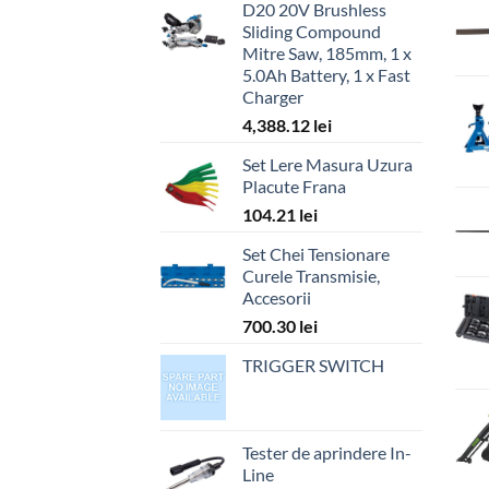
D20 20V Brushless
Sliding Compound
Mitre Saw, 185mm, 1 x
5.0Ah Battery, 1 x Fast
Charger
4,388.12
lei
Set Lere Masura Uzura
Placute Frana
104.21
lei
Set Chei Tensionare
Curele Transmisie,
Accesorii
700.30
lei
TRIGGER SWITCH
Tester de aprindere In-
Line