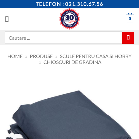
Skip
TELEFON : 021.310.67.56
to
content
0
Caută
după:
HOME
»
PRODUSE
»
SCULE PENTRU CASA SI HOBBY
»
CHIOSCURI DE GRADINA