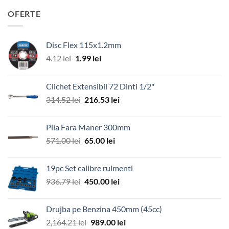
OFERTE
Disc Flex 115x1.2mm
Prețul
Prețul
4.12
lei
1.99
lei
inițial
curent
a
este:
Clichet Extensibil 72 Dinti 1/2"
fost:
1.99 lei.
Prețul
Prețul
314.52
lei
216.53
lei
4.12 lei.
inițial
curent
a
este:
Pila Fara Maner 300mm
fost:
216.53 lei.
Prețul
Prețul
571.00
lei
65.00
lei
314.52 lei.
inițial
curent
a
este:
19pc Set calibre rulmenti
fost:
65.00 lei.
Prețul
Prețul
936.79
lei
450.00
lei
571.00 lei.
inițial
curent
a
este:
Drujba pe Benzina 450mm (45cc)
fost:
450.00 lei.
Prețul
Prețul
2,164.21
lei
989.00
lei
936.79 lei.