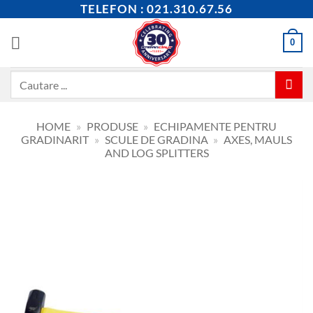
Skip
TELEFON : 021.310.67.56
to
content
0
Caută
după:
HOME
»
PRODUSE
»
ECHIPAMENTE PENTRU
GRADINARIT
»
SCULE DE GRADINA
»
AXES, MAULS
AND LOG SPLITTERS