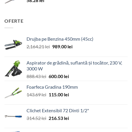
58.28
lei
OFERTE
Drujba pe Benzina 450mm (45cc)
Prețul
Prețul
2,164.21
lei
989.00
lei
inițial
curent
a
este:
Aspirator de grădină, suflantă și tocător, 230 V,
fost:
989.00 lei.
3000 W
2,164.21 lei.
Prețul
Prețul
888.43
lei
600.00
lei
inițial
curent
Foarfeca Gradina 190mm
a
este:
Prețul
Prețul
143.69
lei
fost:
115.00
lei
600.00 lei.
inițial
curent
888.43 lei.
a
este:
Clichet Extensibil 72 Dinti 1/2"
fost:
115.00 lei.
Prețul
Prețul
314.52
lei
216.53
lei
143.69 lei.
inițial
curent
a
este: