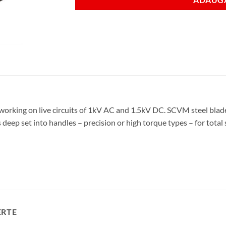
or working on live circuits of 1kV AC and 1.5kV DC. SCVM steel bl
eep set into handles – precision or high torque types – for total s
ERTE