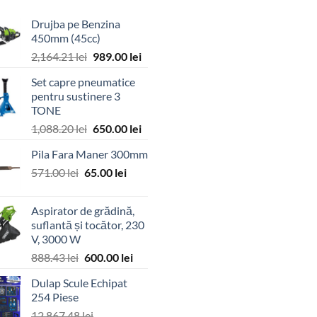
Drujba pe Benzina
450mm (45cc)
Prețul
Prețul
2,164.21
lei
989.00
lei
inițial
curent
Set capre pneumatice
a
este:
pentru sustinere 3
fost:
989.00 lei.
TONE
2,164.21 lei.
Prețul
Prețul
1,088.20
lei
650.00
lei
inițial
curent
Pila Fara Maner 300mm
a
este:
Prețul
Prețul
571.00
lei
65.00
fost:
lei
650.00 lei.
inițial
curent
1,088.20 lei.
a
este:
Aspirator de grădină,
fost:
65.00 lei.
suflantă și tocător, 230
571.00 lei.
V, 3000 W
Prețul
Prețul
888.43
lei
600.00
lei
inițial
curent
Dulap Scule Echipat
a
este:
254 Piese
fost:
600.00 lei.
12,867.48
lei
888.43 lei.