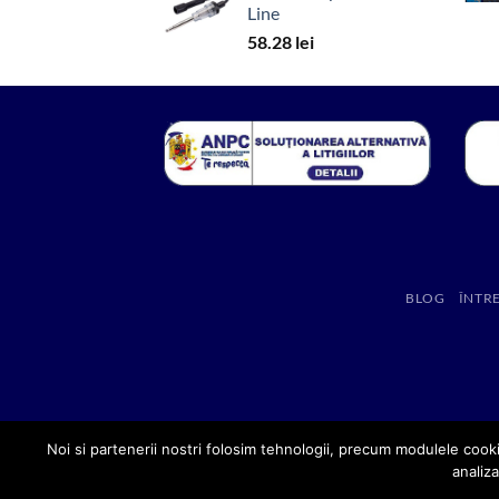
Line
58.28
lei
BLOG
ÎNTR
Noi si partenerii nostri folosim tehnologii, precum modulele cooki
analiza