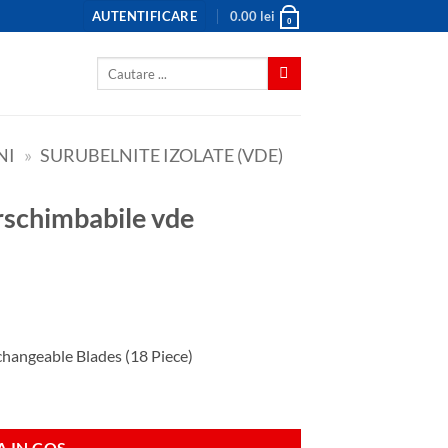
AUTENTIFICARE
0.00
lei
0
Caută
după:
NI
»
SURUBELNITE IZOLATE (VDE)
erschimbabile vde
changeable Blades (18 Piece)
 vde
 IN COS