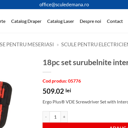
office@sculedemana.ro
rte
Catalog Draper
Catalog Laser
Despre noi
Contact
SE PENTRU MESERIASI
»
SCULE PENTRU ELECTRICIE
18pc set surubelnite int
Cod produs: 05776
509.02
lei
Ergo Plus® VDE Screwdriver Set with Inter
Cantitate 18pc set surubelnite interschimbabile
ADAUGA