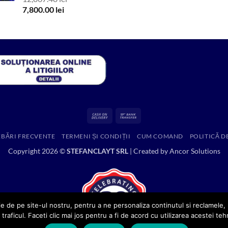
Prețul
Prețul
7,800.00
lei
inițial
curent
a
este:
fost:
7,800.00 lei.
12,867.48 lei.
Cash
Bank
On
Transfer
EBĂRI FRECVENTE
TERMENI ȘI CONDIȚII
CUM COMAND
POLITICĂ D
Delivery
Copyright 2026 ©
STEFANCLAYT SRL
| Created by
Ancor Solutions
e de pe site-ul nostru, pentru a ne personaliza continutul si reclamele, p
 traficul. Faceti clic mai jos pentru a fi de acord cu utilizarea acestei teh