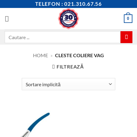
Skip
TELEFON : 021.310.67.56
to
content
0
Caută
după:
HOME
»
CLESTE COLIERE VAG
FILTREAZĂ