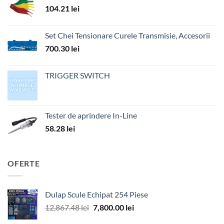
104.21
lei
Set Chei Tensionare Curele Transmisie, Accesorii
700.30
lei
TRIGGER SWITCH
Tester de aprindere In-Line
58.28
lei
OFERTE
Dulap Scule Echipat 254 Piese
Prețul
Prețul
12,867.48
lei
7,800.00
lei
inițial
curent